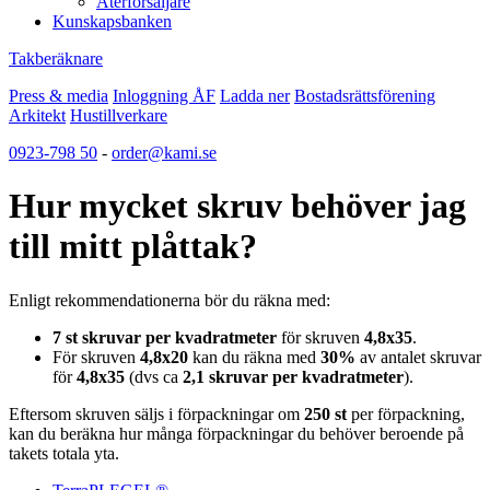
Återförsäljare
Kunskapsbanken
Takberäknare
Press & media
Inloggning ÅF
Ladda ner
Bostadsrättsförening
Arkitekt
Hustillverkare
0923-798 50
-
order@kami.se
Hur mycket skruv behöver jag
till mitt plåttak?
Enligt rekommendationerna bör du räkna med:
7 st skruvar per kvadratmeter
för skruven
4,8x35
.
För skruven
4,8x20
kan du räkna med
30%
av antalet skruvar
för
4,8x35
(dvs ca
2,1 skruvar per kvadratmeter
).
Eftersom skruven säljs i förpackningar om
250 st
per förpackning,
kan du beräkna hur många förpackningar du behöver beroende på
takets totala yta.