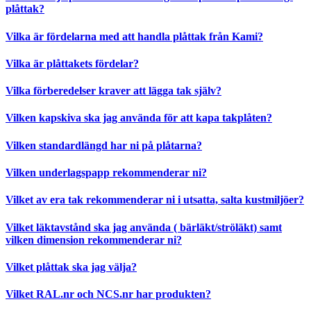
plåttak?
Vilka är fördelarna med att handla plåttak från Kami?
Vilka är plåttakets fördelar?
Vilka förberedelser kraver att lägga tak själv?
Vilken kapskiva ska jag använda för att kapa takplåten?
Vilken standardlängd har ni på plåtarna?
Vilken underlagspapp rekommenderar ni?
Vilket av era tak rekommenderar ni i utsatta, salta kustmiljöer?
Vilket läktavstånd ska jag använda ( bärläkt/ströläkt) samt
vilken dimension rekommenderar ni?
Vilket plåttak ska jag välja?
Vilket RAL.nr och NCS.nr har produkten?