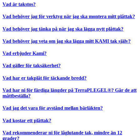
Vad är takstos?
Vad behöver jag för verktyg när jag ska montera mitt plåttak?
Vad behöver jag tänka på när jag ska lägga nytt plåttak?
Vad behöver jag veta om jag ska lägga mitt KAMI tak själv?
Vad erbjuder Kami?
Vad gäller för taksäkerhet?
Vad har er takplåt för täckande bredd?
Vad har ni för färdiga längder på TerraPLEGEL®? Går de att
måttbeställa?
Vad jag det vara för avstånd mellan bärläkten?
Vad kostar ett plåttak?
Vad rekommenderar ni för låglutande tak, mindre än 12
grader?