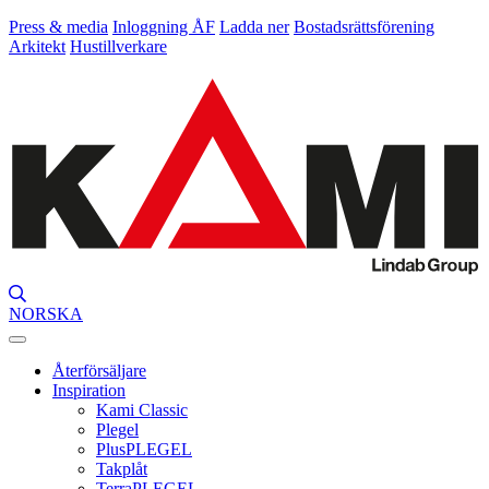
Hoppa
Press & media
Inloggning ÅF
Ladda ner
Bostadsrättsförening
till
Arkitekt
Hustillverkare
innehållet
NORSKA
Återförsäljare
Inspiration
Kami Classic
Plegel
PlusPLEGEL
Takplåt
TerraPLEGEL