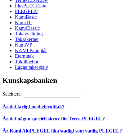
TerraPLEGEL®
PlusPLEGEL®
PLEGEL®
KamiBasic
KamiTP
KamiClassic
Takavvattning
Taksäkerhet
KamiVP
KAMI Pannplåt
Eternittak
Taktillbehör
Lägga taket själv
Kunskapsbanken
Selektera:
Är det farligt med eternittak?
Är det någon speciell skruv för Terra PLEGEL?
Är Kami AluPLEGEL lika stadigt som vanlig PLEGEL?