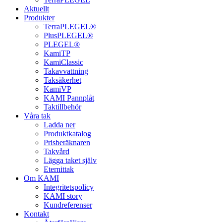
Aktuellt
Produkter
TerraPLEGEL®
PlusPLEGEL®
PLEGEL®
KamiTP
KamiClassic
Takavvattning
Taksäkerhet
KamiVP
KAMI Pannplåt
Taktillbehör
Våra tak
Ladda ner
Produktkatalog
Prisberäknaren
Takvård
Lägga taket själv
Eternittak
Om KAMI
Integritetspolicy
KAMI story
Kundreferenser
Kontakt